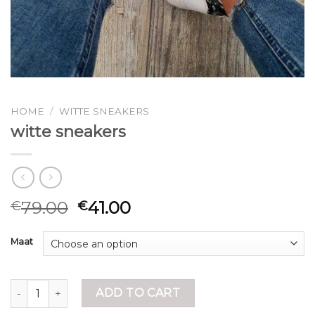
HOME
/
WITTE SNEAKERS
witte sneakers
79.00
41.00
€
€
Maat
witte sneakers quantity
ADD TO CART