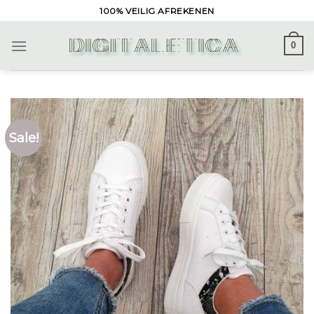
Skip
100% VEILIG AFREKENEN
to
content
0
Sale!