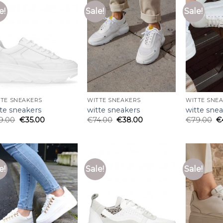
e!
Sale!
Sale!
TTE SNEAKERS
WITTE SNEAKERS
WITTE SNE
tte sneakers
witte sneakers
witte sne
9.00
€
35.00
€
74.00
€
38.00
€
79.00
€
e!
Sale!
Sale!