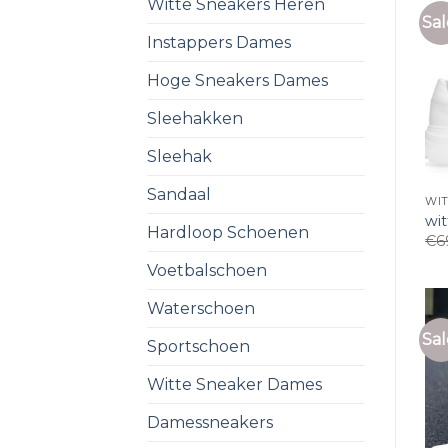
Witte Sneakers Heren
Sal
Instappers Dames
Hoge Sneakers Dames
Sleehakken
Sleehak
Sandaal
WI
wi
Hardloop Schoenen
€
6
Voetbalschoen
Waterschoen
Sal
Sportschoen
Witte Sneaker Dames
Damessneakers