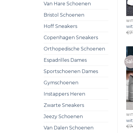
Van Hare Schoenen
Bristol Schoenen
WI
Hoff Sneakers
wi
€
7
Copenhagen Sneakers
Orthopedische Schoenen
Espadrilles Dames
Sal
Sportschoenen Dames
Gymschoenen
Instappers Heren
Zwarte Sneakers
WI
Jeezy Schoenen
wi
€
7
Van Dalen Schoenen