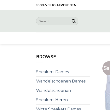
Skip
100% VEILIG AFREKENEN
to
content
Search
for:
BROWSE
Sa
Sneakers Dames
Wandelschoenen Dames
Wandelschoenen
Sneakers Heren
Witte Sneakers Dames