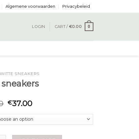
Algemene voorwaarden
Privacybeleid
0
LOGIN
CART /
€
0.00
WITTE SNEAKERS
 sneakers
0
37.00
€
akers quantity