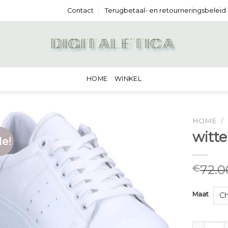
Contact
Terugbetaal- en retourneringsbeleid
HOME
WINKEL
HOME
/
witte
le!
72.0
€
Maat
witte sne