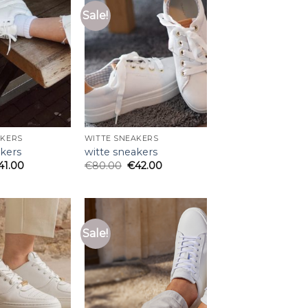
Sale!
AKERS
WITTE SNEAKERS
akers
witte sneakers
41.00
€
80.00
€
42.00
Sale!