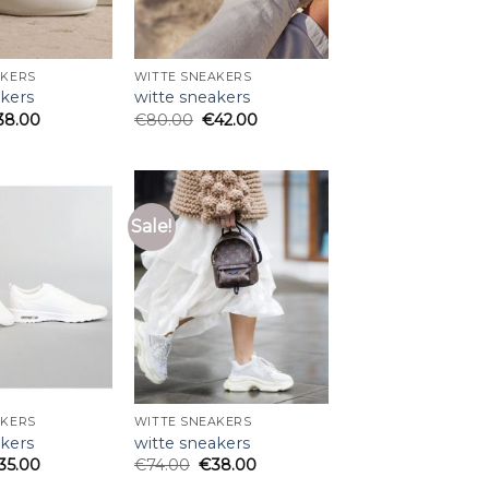
AKERS
WITTE SNEAKERS
akers
witte sneakers
38.00
€
80.00
€
42.00
Sale!
AKERS
WITTE SNEAKERS
akers
witte sneakers
35.00
€
74.00
€
38.00