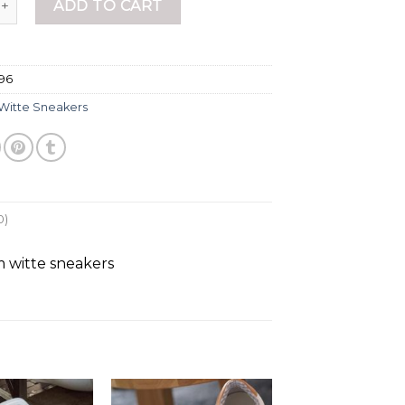
ADD TO CART
96
Witte Sneakers
0)
 witte sneakers