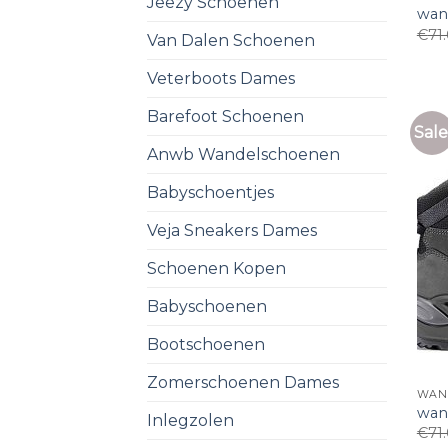
Jeezy Schoenen
wan
€
71
Van Dalen Schoenen
Veterboots Dames
Barefoot Schoenen
Sale
Anwb Wandelschoenen
Babyschoentjes
Veja Sneakers Dames
Schoenen Kopen
Babyschoenen
Bootschoenen
Zomerschoenen Dames
WAN
wan
Inlegzolen
€
71