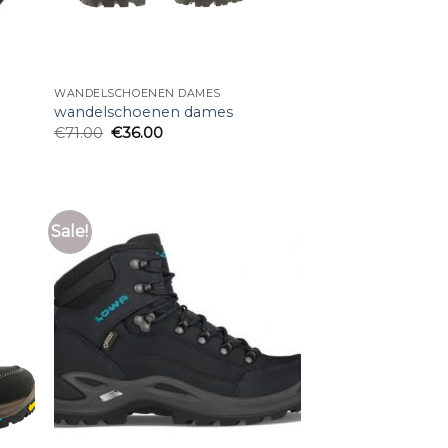
WANDELSCHOENEN DAMES
wandelschoenen dames
€
71.00
€
36.00
Sale!