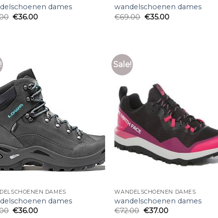
delschoenen dames
wandelschoenen dames
.00
€
36.00
€
69.00
€
35.00
!
Sale!
DELSCHOENEN DAMES
WANDELSCHOENEN DAMES
delschoenen dames
wandelschoenen dames
.00
€
36.00
€
72.00
€
37.00