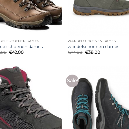
DELSCHOENEN DAMES
WANDELSCHOENEN DAMES
delschoenen dames
wandelschoenen dames
.00
€
42.00
€
74.00
€
38.00
!
Sale!