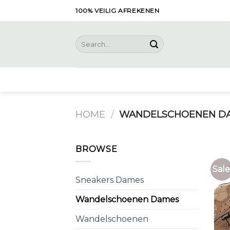
Skip
100% VEILIG AFREKENEN
to
content
Search
for:
HOME
/
WANDELSCHOENEN D
BROWSE
Sale
Sneakers Dames
Wandelschoenen Dames
Wandelschoenen