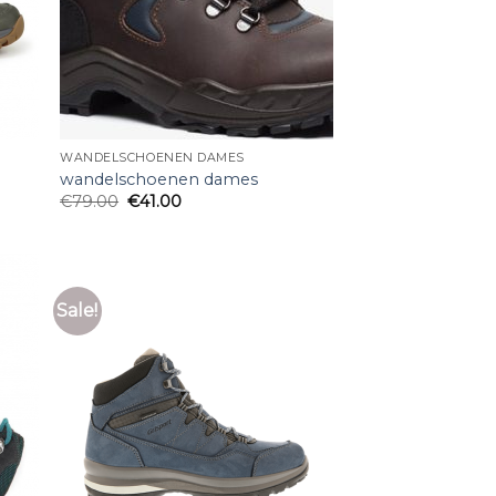
WANDELSCHOENEN DAMES
wandelschoenen dames
€
79.00
€
41.00
Sale!