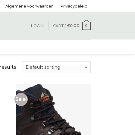
Algemene voorwaarden
Privacybeleid
0
LOGIN
CART /
€
0.00
results
Sale!