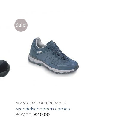
Sale!
WANDELSCHOENEN DAMES
wandelschoenen dames
€
77.00
€
40.00