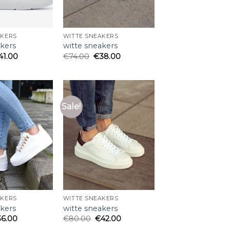
AKERS
WITTE SNEAKERS
akers
witte sneakers
41.00
€
74.00
€
38.00
Sale!
AKERS
WITTE SNEAKERS
akers
witte sneakers
36.00
€
80.00
€
42.00