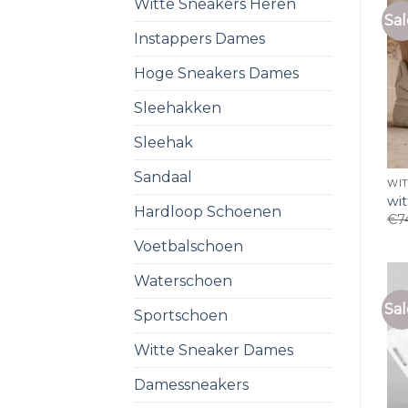
Witte Sneakers Heren
Sal
Instappers Dames
Hoge Sneakers Dames
Sleehakken
Sleehak
Sandaal
WI
wi
Hardloop Schoenen
€
7
Voetbalschoen
Waterschoen
Sal
Sportschoen
Witte Sneaker Dames
Damessneakers