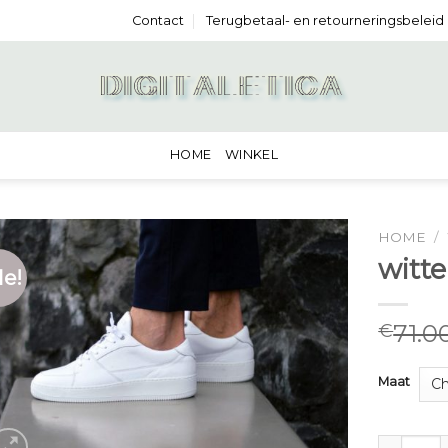
Contact
Terugbetaal- en retourneringsbeleid
HOME
WINKEL
HOME
/
witte
le!
71.0
€
Maat
witte sne