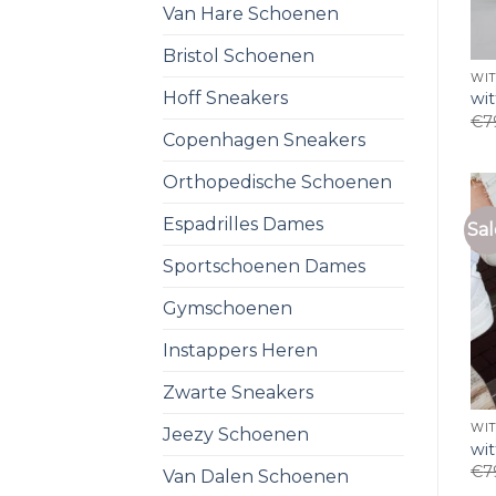
Van Hare Schoenen
Bristol Schoenen
WI
Hoff Sneakers
wi
€
7
Copenhagen Sneakers
Orthopedische Schoenen
Espadrilles Dames
Sal
Sportschoenen Dames
Gymschoenen
Instappers Heren
Zwarte Sneakers
WI
Jeezy Schoenen
wi
€
7
Van Dalen Schoenen