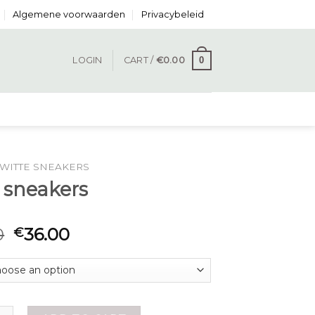
Algemene voorwaarden
Privacybeleid
0
LOGIN
CART /
€
0.00
WITTE SNEAKERS
 sneakers
0
36.00
€
akers quantity