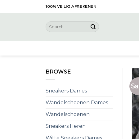
Skip
100% VEILIG AFREKENEN
to
content
Search
for:
BROWSE
Sa
Sneakers Dames
Wandelschoenen Dames
Wandelschoenen
Sneakers Heren
Witte Sneakers Dames