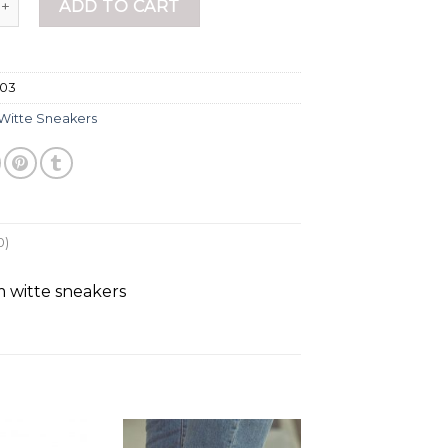
ADD TO CART
303
Witte Sneakers
0)
 witte sneakers