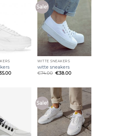
Sale!
AKERS
WITTE SNEAKERS
akers
witte sneakers
35.00
€
74.00
€
38.00
Sale!