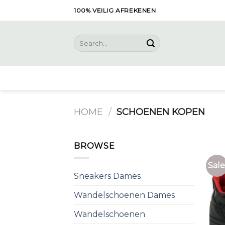
Skip
100% VEILIG AFREKENEN
to
content
Search
for:
HOME
/
SCHOENEN KOPEN
BROWSE
Sale
Sneakers Dames
Wandelschoenen Dames
Wandelschoenen