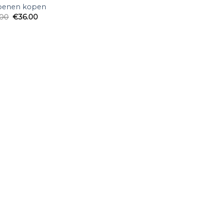
oenen kopen
.00
€
36.00