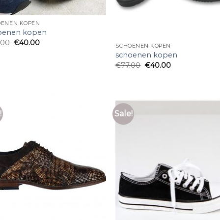
OENEN KOPEN
oenen kopen
.00
€
40.00
SCHOENEN KOPEN
schoenen kopen
€
77.00
€
40.00
!
Sale!