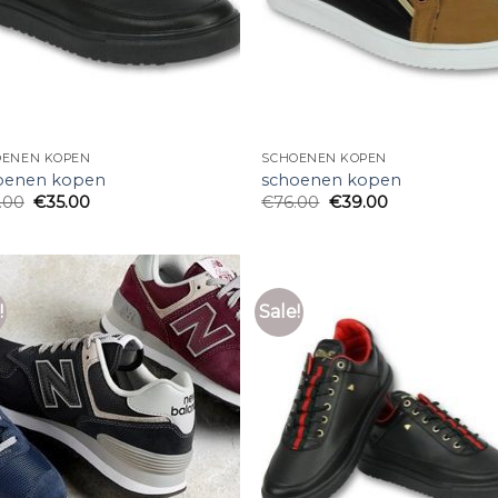
OENEN KOPEN
SCHOENEN KOPEN
oenen kopen
schoenen kopen
.00
€
35.00
€
76.00
€
39.00
!
Sale!