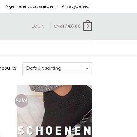
Algemene voorwaarden
Privacybeleid
0
LOGIN
CART /
€
0.00
results
Sale!