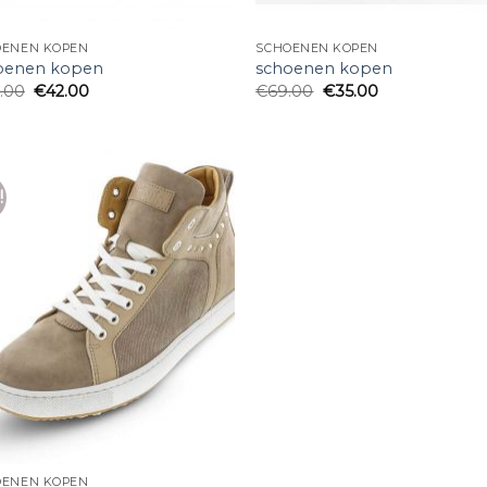
OENEN KOPEN
SCHOENEN KOPEN
oenen kopen
schoenen kopen
.00
€
42.00
€
69.00
€
35.00
!
OENEN KOPEN