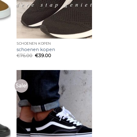
SCHOENEN KOPEN
schoenen kopen
€
76.00
€
39.00
Sale!