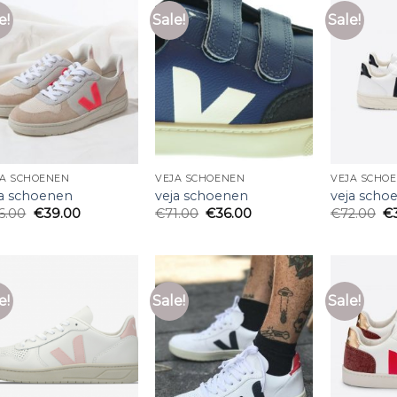
e!
Sale!
Sale!
JA SCHOENEN
VEJA SCHOENEN
VEJA SCHO
ja schoenen
veja schoenen
veja scho
6.00
€
39.00
€
71.00
€
36.00
€
72.00
€
e!
Sale!
Sale!