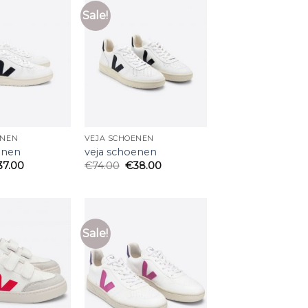
Sale!
ENEN
VEJA SCHOENEN
enen
veja schoenen
37.00
€
74.00
€
38.00
Sale!