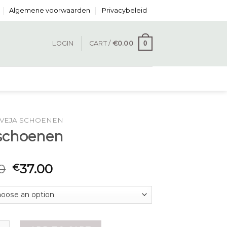
Algemene voorwaarden
Privacybeleid
0
LOGIN
CART /
€
0.00
VEJA SCHOENEN
 schoenen
0
37.00
€
enen quantity