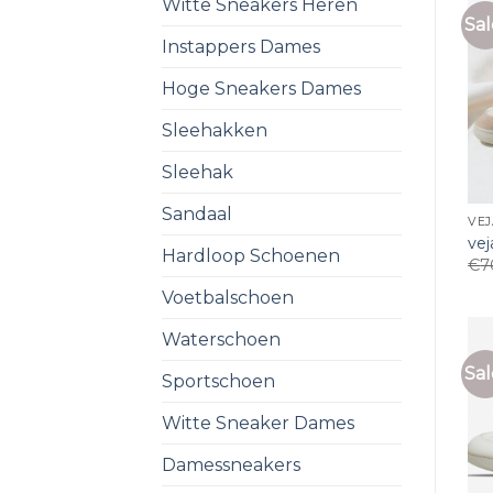
Witte Sneakers Heren
Sal
Instappers Dames
Hoge Sneakers Dames
Sleehakken
Sleehak
Sandaal
VE
ve
Hardloop Schoenen
€
7
Voetbalschoen
Waterschoen
Sal
Sportschoen
Witte Sneaker Dames
Damessneakers