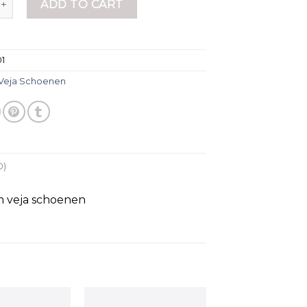
ADD TO CART
01
Veja Schoenen
0)
m veja schoenen