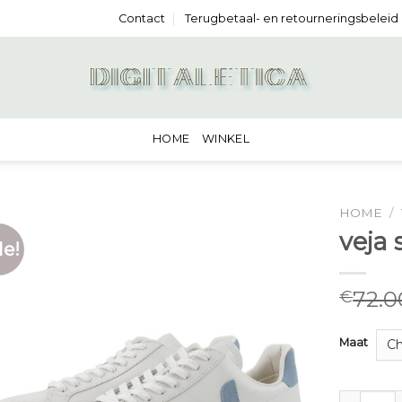
Contact
Terugbetaal- en retourneringsbeleid
HOME
WINKEL
HOME
/
veja
le!
72.0
€
Maat
veja scho