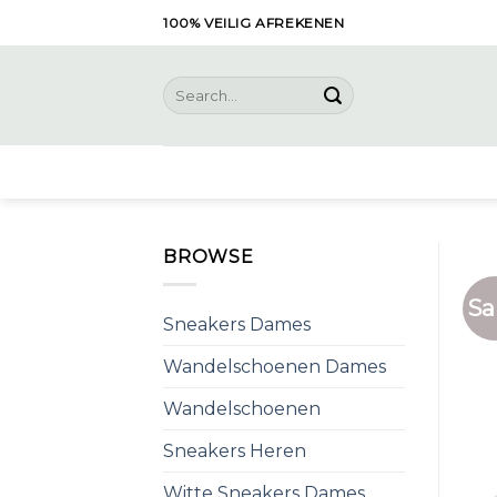
Skip
100% VEILIG AFREKENEN
to
content
Search
for:
BROWSE
Sa
Sneakers Dames
Wandelschoenen Dames
Wandelschoenen
Sneakers Heren
Witte Sneakers Dames