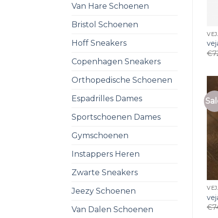
Van Hare Schoenen
Bristol Schoenen
VE
Hoff Sneakers
ve
€
7
Copenhagen Sneakers
Orthopedische Schoenen
Espadrilles Dames
Sal
Sportschoenen Dames
Gymschoenen
Instappers Heren
Zwarte Sneakers
VE
Jeezy Schoenen
ve
€
7
Van Dalen Schoenen