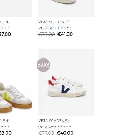
ENEN
VEJA SCHOENEN
enen
veja schoenen
37.00
€
79.00
€
41.00
Sale!
ENEN
VEJA SCHOENEN
enen
veja schoenen
38.00
€
77.00
€
40.00