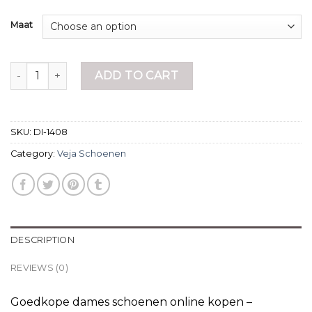
Maat
veja schoenen quantity
ADD TO CART
SKU:
DI-1408
Category:
Veja Schoenen
DESCRIPTION
REVIEWS (0)
Goedkope dames schoenen online kopen –