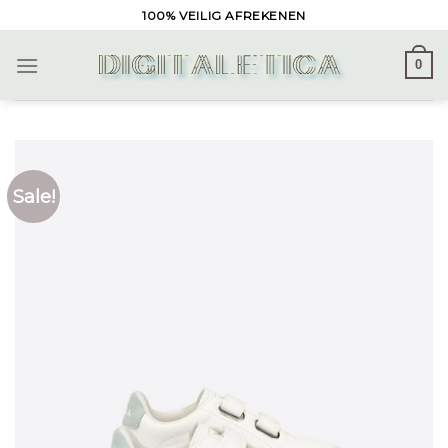
Skip
100% VEILIG AFREKENEN
to
content
0
Sale!