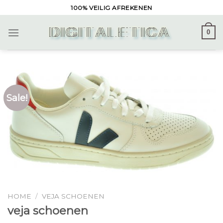
Skip
100% VEILIG AFREKENEN
to
content
0
Sale!
HOME
/
VEJA SCHOENEN
veja schoenen