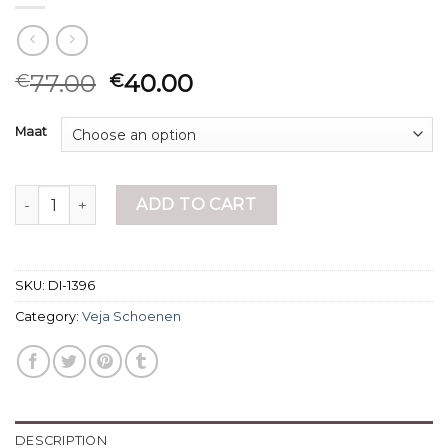
77.00
40.00
€
€
Maat
veja schoenen quantity
ADD TO CART
SKU:
DI-1396
Category:
Veja Schoenen
DESCRIPTION