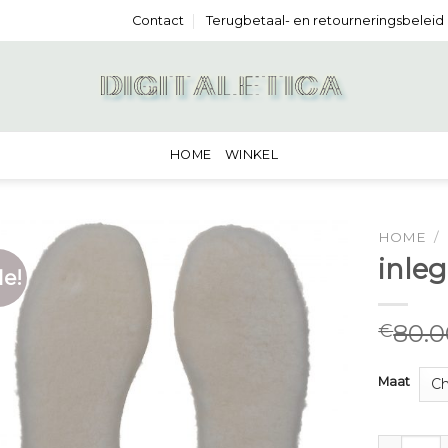
Contact
Terugbetaal- en retourneringsbeleid
HOME
WINKEL
HOME
/
inle
le!
80.0
€
Maat
inlegzole