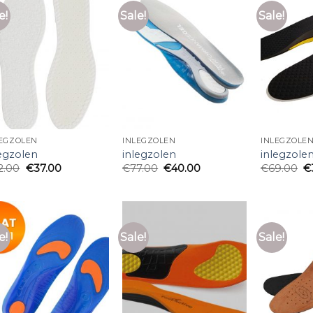
e!
Sale!
Sale!
LEGZOLEN
INLEGZOLEN
INLEGZOLE
legzolen
inlegzolen
inlegzole
2.00
€
37.00
€
77.00
€
40.00
€
69.00
€
e!
Sale!
Sale!