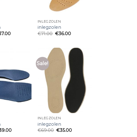
N
INLEGZOLEN
n
inlegzolen
37.00
€
71.00
€
36.00
Sale!
N
INLEGZOLEN
n
inlegzolen
39.00
€
69.00
€
35.00