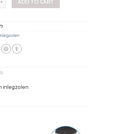
ADD TO CART
79
Inlegzolen
0)
m inlegzolen