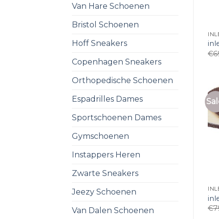
Van Hare Schoenen
Bristol Schoenen
IN
Hoff Sneakers
in
€
6
Copenhagen Sneakers
Orthopedische Schoenen
Espadrilles Dames
Sal
Sportschoenen Dames
Gymschoenen
Instappers Heren
Zwarte Sneakers
IN
Jeezy Schoenen
in
€
7
Van Dalen Schoenen