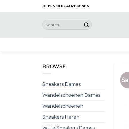
Skip
100% VEILIG AFREKENEN
to
content
Search
for:
BROWSE
Sa
Sneakers Dames
Wandelschoenen Dames
Wandelschoenen
Sneakers Heren
Witte Sneakers Dames