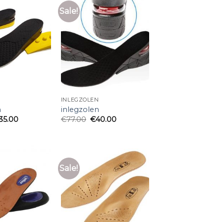
Sale!
N
INLEGZOLEN
n
inlegzolen
35.00
€
77.00
€
40.00
Sale!