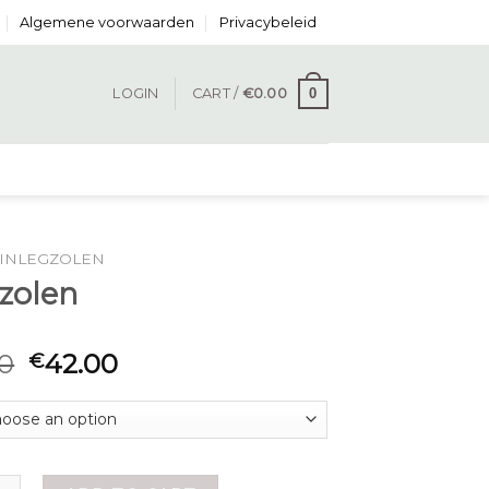
Algemene voorwaarden
Privacybeleid
0
LOGIN
CART /
€
0.00
INLEGZOLEN
gzolen
0
42.00
€
n quantity