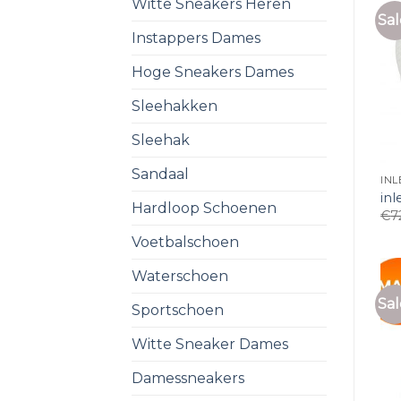
Witte Sneakers Heren
Sal
Instappers Dames
Hoge Sneakers Dames
Sleehakken
Sleehak
Sandaal
IN
in
Hardloop Schoenen
€
7
Voetbalschoen
Waterschoen
Sal
Sportschoen
Witte Sneaker Dames
Damessneakers