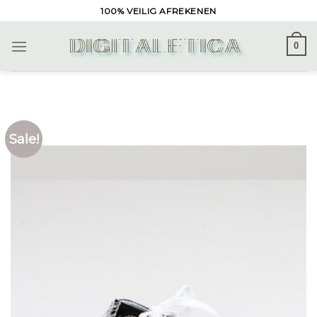
Skip
100% VEILIG AFREKENEN
to
content
0
Sale!