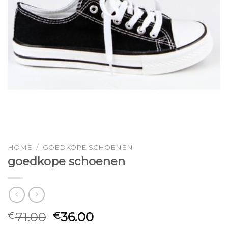
HOME
/
GOEDKOPE SCHOENEN
goedkope schoenen
71.00
36.00
€
€