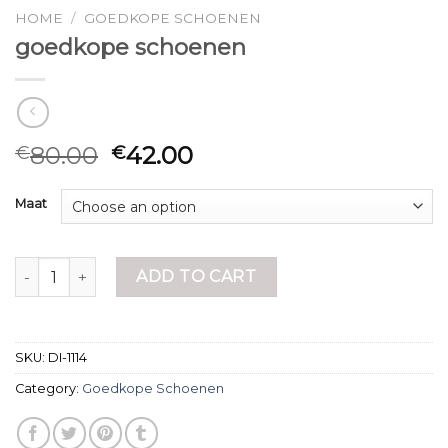
HOME
/
GOEDKOPE SCHOENEN
goedkope schoenen
80.00
42.00
€
€
Maat
goedkope schoenen quantity
ADD TO CART
SKU:
DI-1114
Category:
Goedkope Schoenen