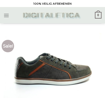
Skip
100% VEILIG AFREKENEN
to
content
0
Sale!