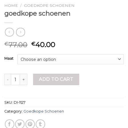
HOME
/
GOEDKOPE SCHOENEN
goedkope schoenen
77.00
40.00
€
€
Maat
goedkope schoenen quantity
ADD TO CART
SKU:
DI-1127
Category:
Goedkope Schoenen