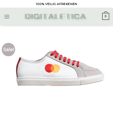
Skip
100% VEILIG AFREKENEN
to
content
0
Sale!