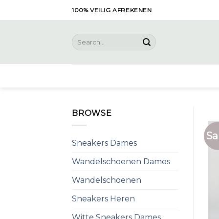
Skip
100% VEILIG AFREKENEN
to
content
Search
for:
BROWSE
Sa
Sneakers Dames
Wandelschoenen Dames
Wandelschoenen
Sneakers Heren
Witte Sneakers Dames