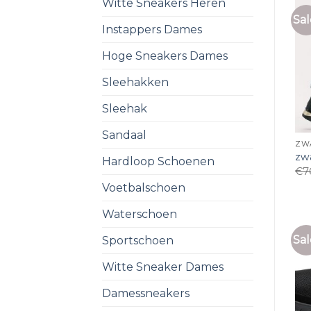
Witte Sneakers Heren
Sal
Instappers Dames
Hoge Sneakers Dames
Sleehakken
Sleehak
Sandaal
ZW
zw
Hardloop Schoenen
€
7
Voetbalschoen
Waterschoen
Sal
Sportschoen
Witte Sneaker Dames
Damessneakers