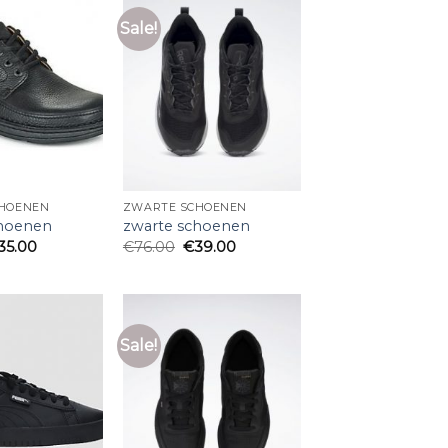
Sale!
HOENEN
ZWARTE SCHOENEN
choenen
zwarte schoenen
35.00
€
76.00
€
39.00
Sale!