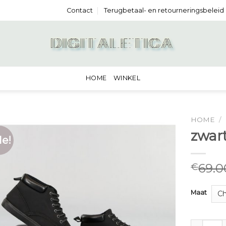
Contact
Terugbetaal- en retourneringsbeleid
HOME
WINKEL
HOME
/
zwar
le!
69.0
€
Maat
zwarte s