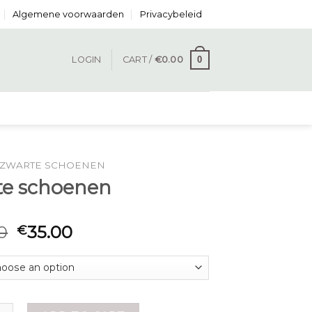
Algemene voorwaarden
Privacybeleid
0
LOGIN
CART /
€
0.00
ZWARTE SCHOENEN
te schoenen
0
35.00
€
choenen quantity