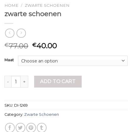
HOME
/
ZWARTE SCHOENEN
zwarte schoenen
77.00
40.00
€
€
Maat
zwarte schoenen quantity
ADD TO CART
SKU:
DI-1269
Category:
Zwarte Schoenen