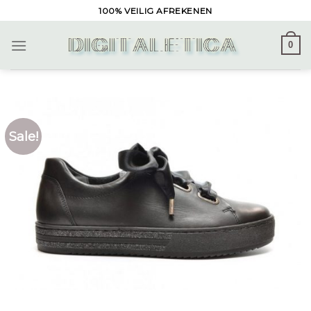
Skip
100% VEILIG AFREKENEN
to
content
0
Sale!