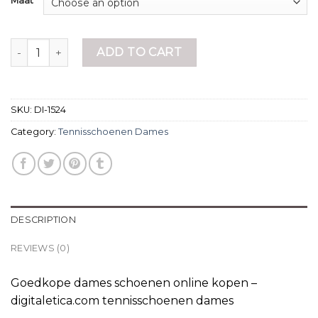
Maat
tennisschoenen dames quantity
ADD TO CART
SKU:
DI-1524
Category:
Tennisschoenen Dames
DESCRIPTION
REVIEWS (0)
Goedkope dames schoenen online kopen –
digitaletica.com tennisschoenen dames