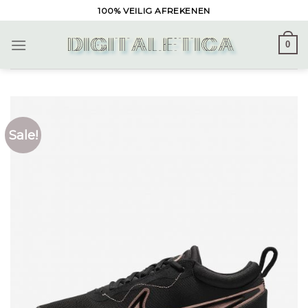
Skip
100% VEILIG AFREKENEN
to
content
0
Sale!