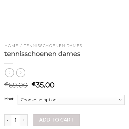
HOME
/
TENNISSCHOENEN DAMES
tennisschoenen dames
69.00
35.00
€
€
Maat
tennisschoenen dames quantity
ADD TO CART