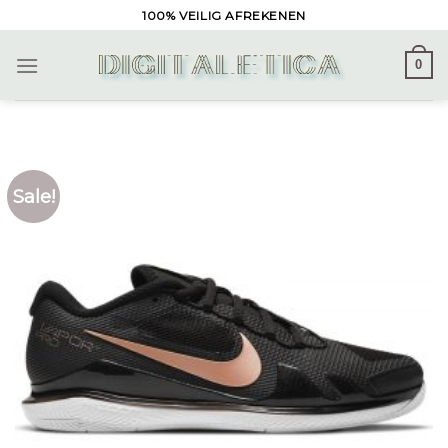
Skip
100% VEILIG AFREKENEN
to
content
0
Sale!