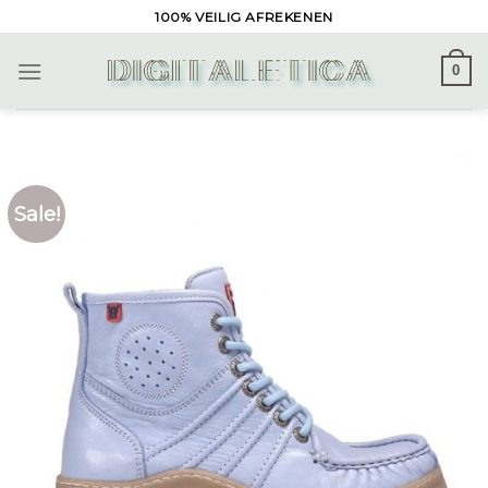
Skip
100% VEILIG AFREKENEN
to
content
0
Sale!