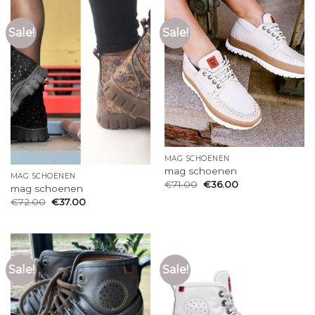
Sale!
Sale!
MAG SCHOENEN
mag schoenen
MAG SCHOENEN
€
71.00
€
36.00
mag schoenen
€
72.00
€
37.00
Sale!
Sale!