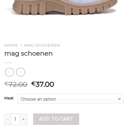
HOME
/
MAG SCHOENEN
mag schoenen
72.00
37.00
€
€
Maat
mag schoenen quantity
ADD TO CART