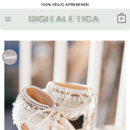
Skip
100% VEILIG AFREKENEN
to
content
0
Sale!