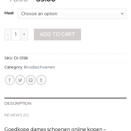
Maat
bruidsschoenen quantity
ADD TO CART
SKU:
DI-1358
Category:
Bruidsschoenen
DESCRIPTION
REVIEWS (0)
Goedkope dames schoenen online kopen –