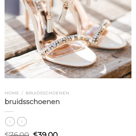
HOME
/
BRUIDSSCHOENEN
bruidsschoenen
76.00
39.00
€
€