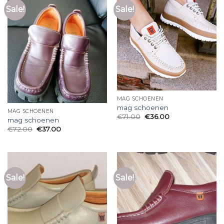
Sale!
Sale!
MAG SCHOENEN
mag schoenen
MAG SCHOENEN
€
71.00
€
36.00
mag schoenen
€
72.00
€
37.00
Sale!
Sale!