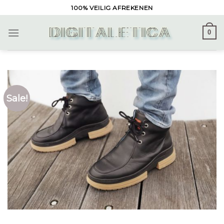
Skip
100% VEILIG AFREKENEN
to
content
0
Sale!