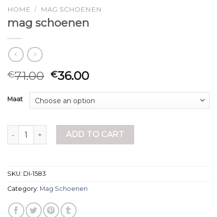
HOME
/
MAG SCHOENEN
mag schoenen
71.00
36.00
€
€
Maat
mag schoenen quantity
ADD TO CART
SKU:
DI-1583
Category:
Mag Schoenen