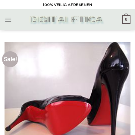
Skip
100% VEILIG AFREKENEN
to
content
0
Sale!