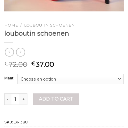
HOME
/
LOUBOUTIN SCHOENEN
louboutin schoenen
72.00
37.00
€
€
Maat
louboutin schoenen quantity
ADD TO CART
SKU:
DI-1388