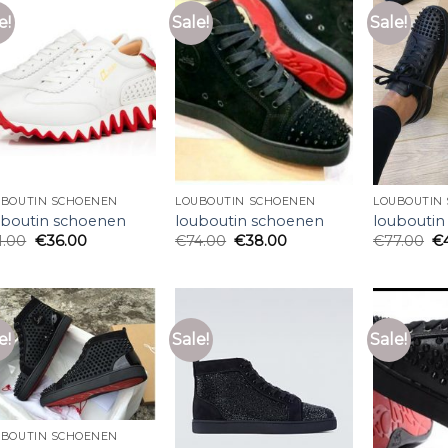
e!
Sale!
Sale!
UBOUTIN SCHOENEN
LOUBOUTIN SCHOENEN
LOUBOUTIN
uboutin schoenen
louboutin schoenen
louboutin
1.00
€
36.00
€
74.00
€
38.00
€
77.00
€
e!
Sale!
Sale!
UBOUTIN SCHOENEN