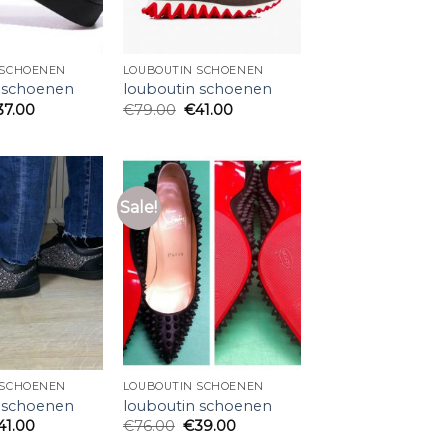
 SCHOENEN
LOUBOUTIN SCHOENEN
 schoenen
louboutin schoenen
37.00
€
79.00
€
41.00
Sale!
 SCHOENEN
LOUBOUTIN SCHOENEN
 schoenen
louboutin schoenen
41.00
€
76.00
€
39.00