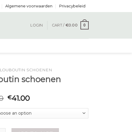
Algemene voorwaarden
Privacybeleid
0
LOGIN
CART /
€
0.00
LOUBOUTIN SCHOENEN
outin schoenen
0
41.00
€
 schoenen quantity