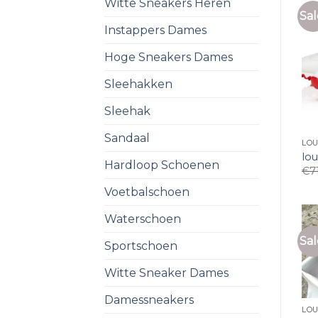
Witte Sneakers Heren
Sal
Instappers Dames
Hoge Sneakers Dames
Sleehakken
Sleehak
Sandaal
LO
lo
Hardloop Schoenen
€
7
Voetbalschoen
Waterschoen
Sal
Sportschoen
Witte Sneaker Dames
Damessneakers
LO