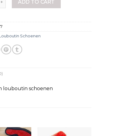
ADD TO CART
77
Louboutin Schoenen
0)
m louboutin schoenen