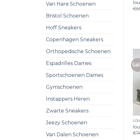
lo
Van Hare Schoenen
€
6
Bristol Schoenen
Hoff Sneakers
Copenhagen Sneakers
Orthopedische Schoenen
Espadrilles Dames
Sal
Sportschoenen Dames
Gymschoenen
Instappers Heren
Zwarte Sneakers
LO
Jeezy Schoenen
lo
€
7
Van Dalen Schoenen