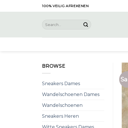
Skip
100% VEILIG AFREKENEN
to
content
Search
for:
BROWSE
Sa
Sneakers Dames
Wandelschoenen Dames
Wandelschoenen
Sneakers Heren
Witte Sneakers Dames