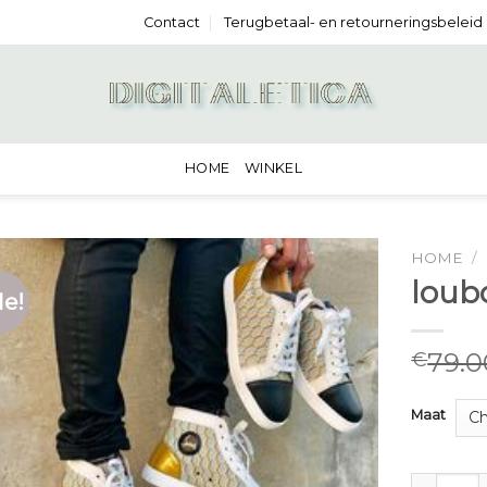
Contact
Terugbetaal- en retourneringsbeleid
HOME
WINKEL
HOME
/
loub
le!
79.0
€
Maat
louboutin