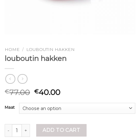
HOME
/
LOUBOUTIN HAKKEN
louboutin hakken
77.00
40.00
€
€
Maat
louboutin hakken quantity
ADD TO CART