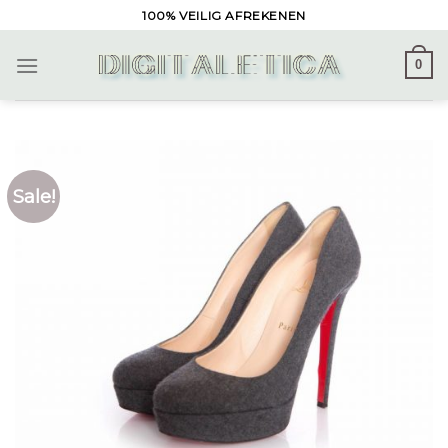
Skip
100% VEILIG AFREKENEN
to
content
0
Sale!