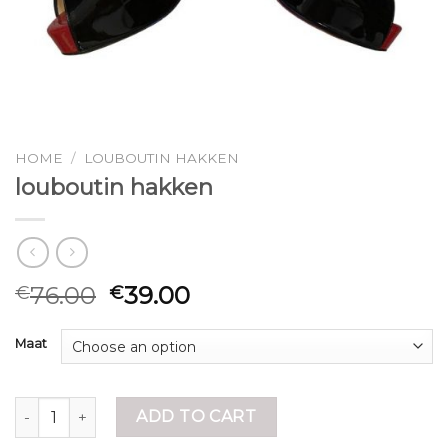
HOME
/
LOUBOUTIN HAKKEN
louboutin hakken
76.00
39.00
€
€
Maat
louboutin hakken quantity
ADD TO CART