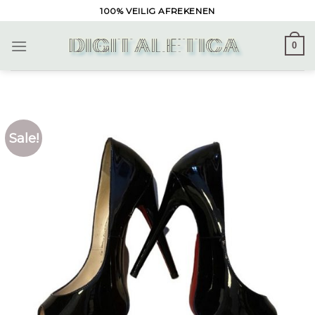
Skip
100% VEILIG AFREKENEN
to
content
0
Sale!