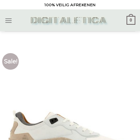
Skip
100% VEILIG AFREKENEN
to
content
0
Sale!