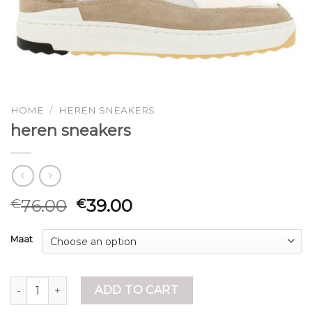
HOME
/
HEREN SNEAKERS
heren sneakers
76.00
39.00
€
€
Maat
heren sneakers quantity
ADD TO CART