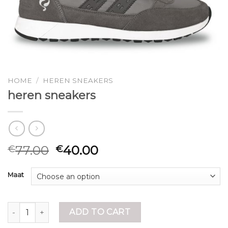
HOME
/
HEREN SNEAKERS
heren sneakers
77.00
40.00
€
€
Maat
heren sneakers quantity
ADD TO CART