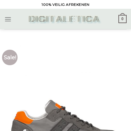
Skip
100% VEILIG AFREKENEN
to
content
0
Sale!