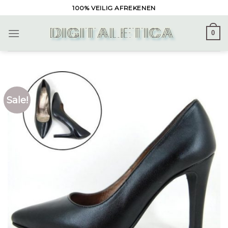
Skip
100% VEILIG AFREKENEN
to
content
0
Sale!