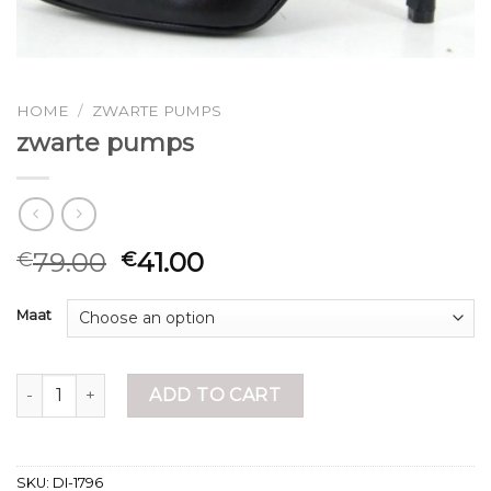
HOME
/
ZWARTE PUMPS
zwarte pumps
79.00
41.00
€
€
Maat
zwarte pumps quantity
ADD TO CART
SKU:
DI-1796