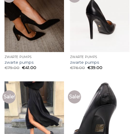
ZWARTE PUMPS
ZWARTE PUMPS
zwarte pumps
zwarte pumps
€
79.00
€
41.00
€
76.00
€
39.00
Sale!
Sale!