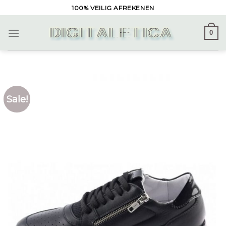
Skip
100% VEILIG AFREKENEN
to
content
0
Sale!