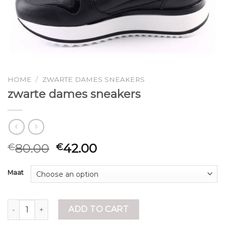
HOME
/
ZWARTE DAMES SNEAKERS
zwarte dames sneakers
80.00
42.00
€
€
Maat
zwarte dames sneakers quantity
ADD TO CART