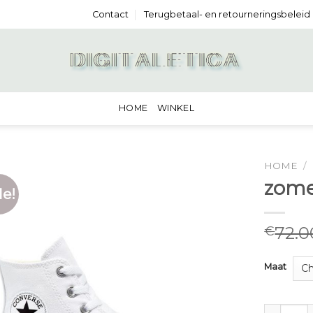
Contact
Terugbetaal- en retourneringsbeleid
HOME
WINKEL
HOME
/
zome
le!
72.0
€
Maat
zomersch