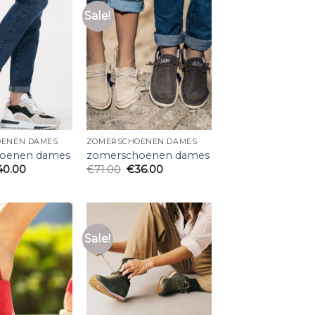
Sale!
ENEN DAMES
ZOMERSCHOENEN DAMES
oenen dames
zomerschoenen dames
40.00
€
71.00
€
36.00
Sale!