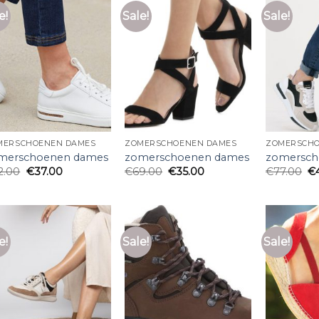
e!
Sale!
Sale!
MERSCHOENEN DAMES
ZOMERSCHOENEN DAMES
ZOMERSCHO
merschoenen dames
zomerschoenen dames
zomersch
2.00
€
37.00
€
69.00
€
35.00
€
77.00
€
e!
Sale!
Sale!