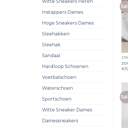
Witte Sneakers Heren
Sal
Instappers Dames
Hoge Sneakers Dames
Sleehakken
Sleehak
Sandaal
ZO
zo
Hardloop Schoenen
€
7
Voetbalschoen
Waterschoen
Sal
Sportschoen
Witte Sneaker Dames
Damessneakers