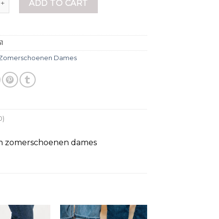
ADD TO CART
51
Zomerschoenen Dames
0)
com zomerschoenen dames