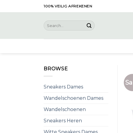
Skip
100% VEILIG AFREKENEN
to
content
Search
for:
BROWSE
Sa
Sneakers Dames
Wandelschoenen Dames
Wandelschoenen
Sneakers Heren
Witte Sneakers Dames