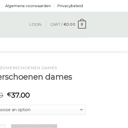
Algemene voorwaarden
Privacybeleid
0
LOGIN
CART /
€
0.00
ZOMERSCHOENEN DAMES
rschoenen dames
0
37.00
€
oenen dames quantity