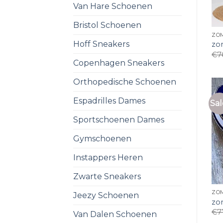
Van Hare Schoenen
Bristol Schoenen
ZO
Hoff Sneakers
zo
€
7
Copenhagen Sneakers
Orthopedische Schoenen
Espadrilles Dames
Sal
Sportschoenen Dames
Gymschoenen
Instappers Heren
Zwarte Sneakers
ZO
Jeezy Schoenen
zo
€
7
Van Dalen Schoenen