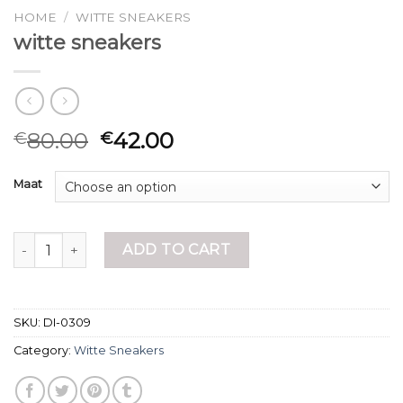
HOME
/
WITTE SNEAKERS
witte sneakers
80.00
42.00
€
€
Maat
witte sneakers quantity
ADD TO CART
SKU:
DI-0309
Category:
Witte Sneakers