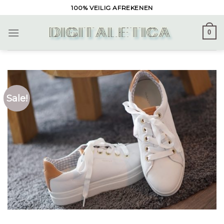
Skip
100% VEILIG AFREKENEN
to
content
0
Sale!