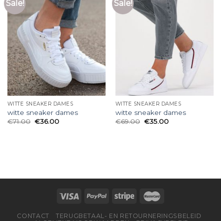
Sale!
Sale!
WITTE SNEAKER DAMES
WITTE SNEAKER DAMES
witte sneaker dames
witte sneaker dames
€
71.00
€
36.00
€
69.00
€
35.00
CONTACT
TERUGBETAAL- EN RETOURNERINGSBELEID