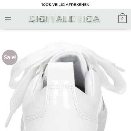
Skip
100% VEILIG AFREKENEN
to
content
0
Sale!