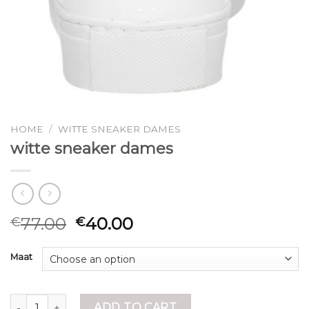
HOME
/
WITTE SNEAKER DAMES
witte sneaker dames
77.00
40.00
€
€
Maat
witte sneaker dames quantity
ADD TO CART