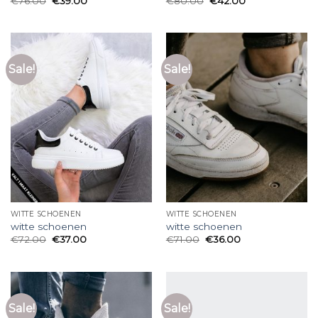
€
76.00
€
39.00
€
80.00
€
42.00
Sale!
Sale!
WITTE SCHOENEN
WITTE SCHOENEN
witte schoenen
witte schoenen
€
72.00
€
37.00
€
71.00
€
36.00
Sale!
Sale!