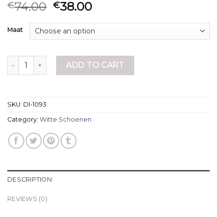
74.00
38.00
€
€
Maat
witte schoenen quantity
ADD TO CART
SKU:
DI-1093
Category:
Witte Schoenen
DESCRIPTION
REVIEWS (0)