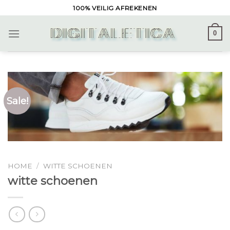
Skip
100% VEILIG AFREKENEN
to
content
0
Sale!
HOME
/
WITTE SCHOENEN
witte schoenen