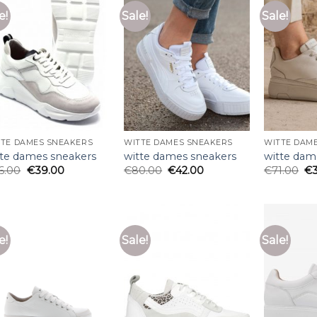
e!
Sale!
Sale!
TTE DAMES SNEAKERS
WITTE DAMES SNEAKERS
WITTE DAM
tte dames sneakers
witte dames sneakers
witte dam
6.00
€
39.00
€
80.00
€
42.00
€
71.00
€
e!
Sale!
Sale!