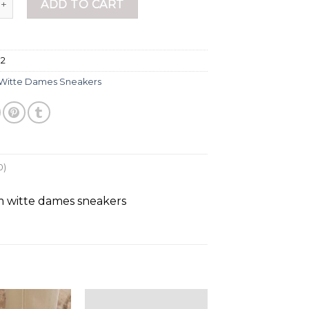
ADD TO CART
32
Witte Dames Sneakers
0)
m witte dames sneakers