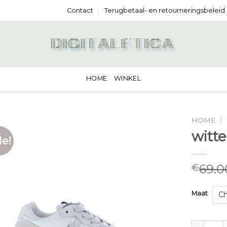
Contact
Terugbetaal- en retourneringsbeleid
HOME
WINKEL
HOME
/
witt
le!
69.0
€
Maat
witte dam