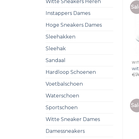
Witte Sneakers Heren
Sal
Instappers Dames
Hoge Sneakers Dames
Sleehakken
Sleehak
Sandaal
WI
wi
Hardloop Schoenen
€
7
Voetbalschoen
Waterschoen
Sal
Sportschoen
Witte Sneaker Dames
Damessneakers