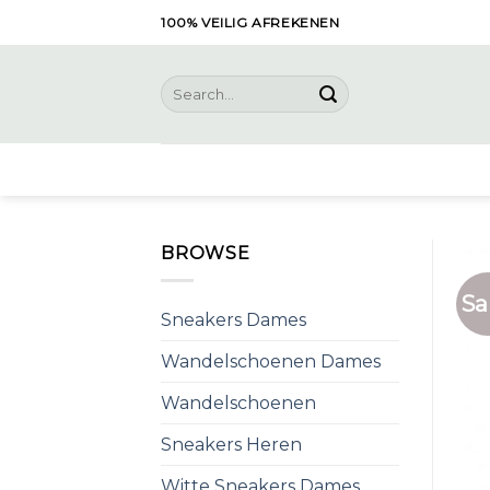
Skip
100% VEILIG AFREKENEN
to
content
Search
for:
BROWSE
Sa
Sneakers Dames
Wandelschoenen Dames
Wandelschoenen
Sneakers Heren
Witte Sneakers Dames