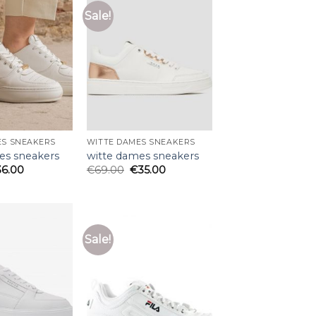
Sale!
ES SNEAKERS
WITTE DAMES SNEAKERS
es sneakers
witte dames sneakers
36.00
€
69.00
€
35.00
Sale!