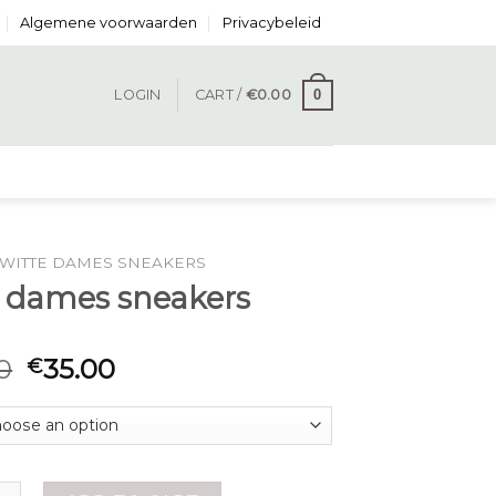
Algemene voorwaarden
Privacybeleid
0
LOGIN
CART /
€
0.00
WITTE DAMES SNEAKERS
e dames sneakers
0
35.00
€
es sneakers quantity