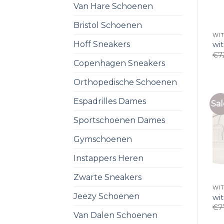
Van Hare Schoenen
Bristol Schoenen
WI
Hoff Sneakers
wi
€
7
Copenhagen Sneakers
Orthopedische Schoenen
Espadrilles Dames
Sal
Sportschoenen Dames
Gymschoenen
Instappers Heren
Zwarte Sneakers
WI
Jeezy Schoenen
wi
€
7
Van Dalen Schoenen