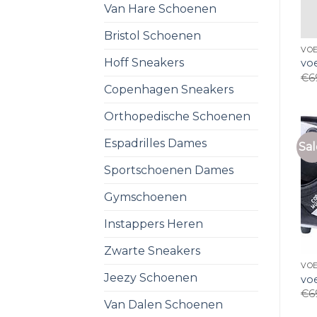
Van Hare Schoenen
Bristol Schoenen
VO
Hoff Sneakers
vo
€
6
Copenhagen Sneakers
Orthopedische Schoenen
Espadrilles Dames
Sal
Sportschoenen Dames
Gymschoenen
Instappers Heren
Zwarte Sneakers
VO
Jeezy Schoenen
vo
€
6
Van Dalen Schoenen