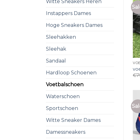
Witte Sneakers Heren
Sal
Instappers Dames
Hoge Sneakers Dames
Sleehakken
Sleehak
Sandaal
VO
vo
Hardloop Schoenen
€
7
Voetbalschoen
Waterschoen
Sal
Sportschoen
Witte Sneaker Dames
Damessneakers