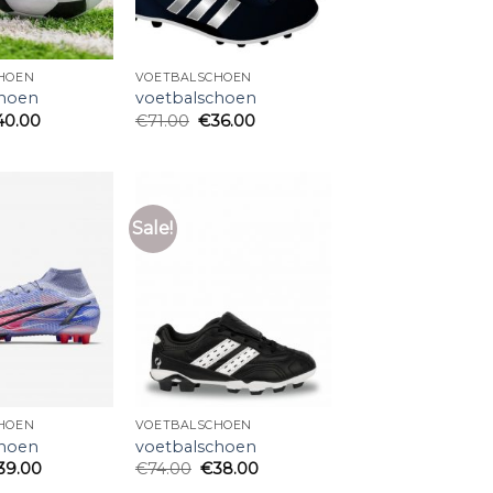
HOEN
VOETBALSCHOEN
choen
voetbalschoen
40.00
€
71.00
€
36.00
Sale!
HOEN
VOETBALSCHOEN
choen
voetbalschoen
39.00
€
74.00
€
38.00