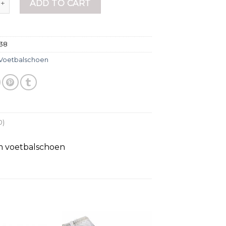
ADD TO CART
538
Voetbalschoen
0)
m voetbalschoen