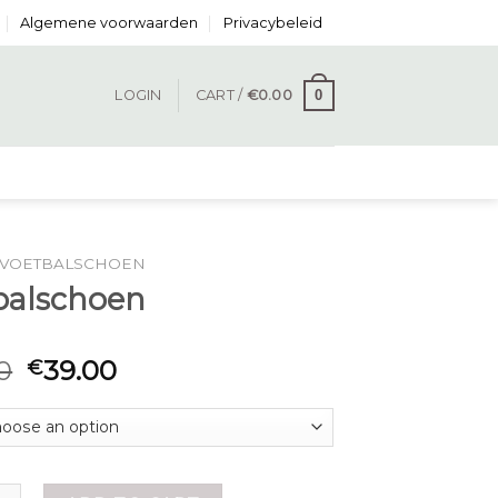
Algemene voorwaarden
Privacybeleid
0
LOGIN
CART /
€
0.00
VOETBALSCHOEN
balschoen
0
39.00
€
hoen quantity