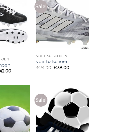
Sale!
VOETBALSCHOEN
HOEN
voetbalschoen
choen
€
74.00
€
38.00
42.00
Sale!