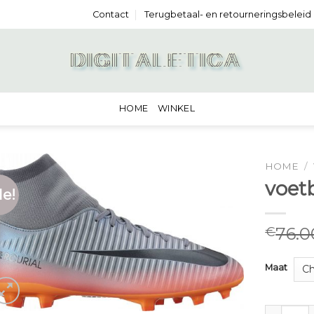
Contact
Terugbetaal- en retourneringsbeleid
HOME
WINKEL
HOME
/
voet
le!
76.0
€
Maat
voetbalsc