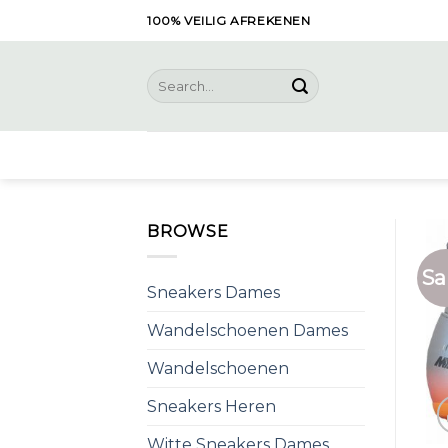
Skip
100% VEILIG AFREKENEN
to
content
Search
for:
BROWSE
Sa
Sneakers Dames
Wandelschoenen Dames
Wandelschoenen
Sneakers Heren
Witte Sneakers Dames