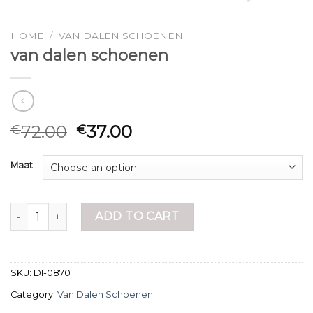
HOME
/
VAN DALEN SCHOENEN
van dalen schoenen
72.00
37.00
€
€
Maat
van dalen schoenen quantity
ADD TO CART
SKU:
DI-0870
Category:
Van Dalen Schoenen