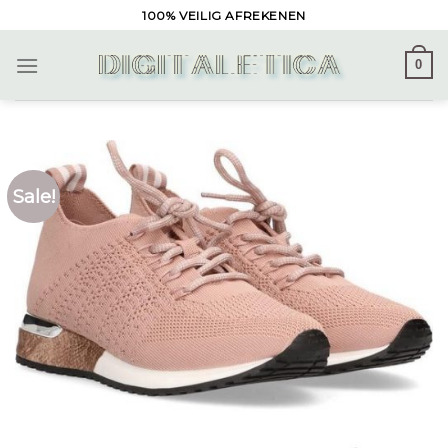
Skip
100% VEILIG AFREKENEN
to
content
0
Sale!