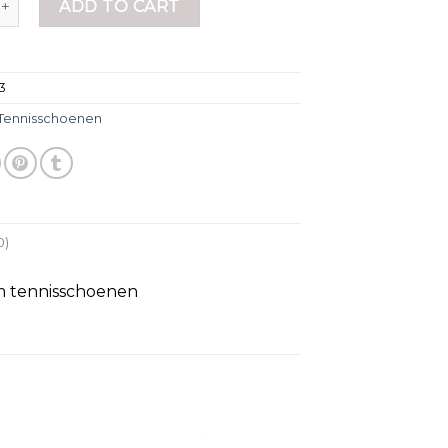
ADD TO CART
63
Tennisschoenen
0)
m tennisschoenen