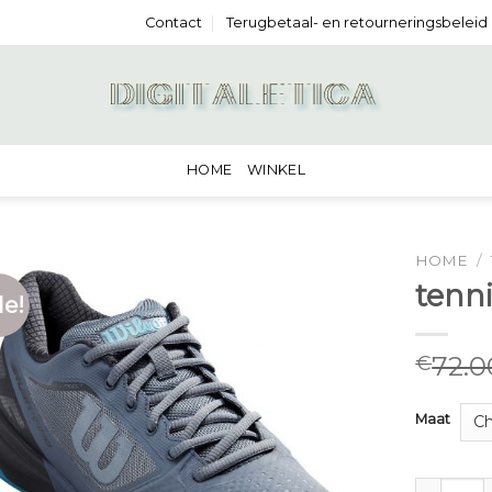
Contact
Terugbetaal- en retourneringsbeleid
HOME
WINKEL
HOME
/
tenn
le!
72.0
€
Maat
tennissch