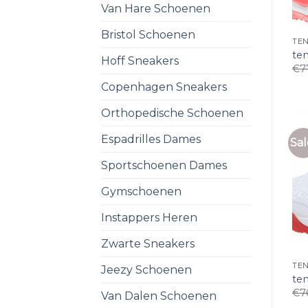
Van Hare Schoenen
Bristol Schoenen
TE
te
Hoff Sneakers
€
7
Copenhagen Sneakers
Orthopedische Schoenen
Espadrilles Dames
Sal
Sportschoenen Dames
Gymschoenen
Instappers Heren
Zwarte Sneakers
TE
Jeezy Schoenen
te
€
7
Van Dalen Schoenen