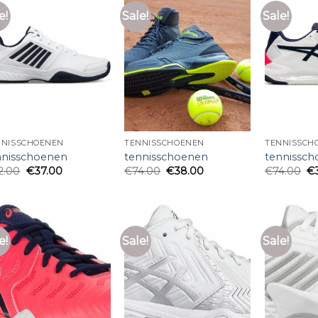
e!
Sale!
Sale!
NNISSCHOENEN
TENNISSCHOENEN
TENNISSCH
nnisschoenen
tennisschoenen
tennissc
2.00
€
37.00
€
74.00
€
38.00
€
74.00
€
e!
Sale!
Sale!