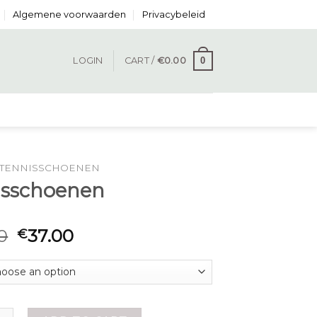
Algemene voorwaarden
Privacybeleid
0
LOGIN
CART /
€
0.00
TENNISSCHOENEN
isschoenen
0
37.00
€
oenen quantity