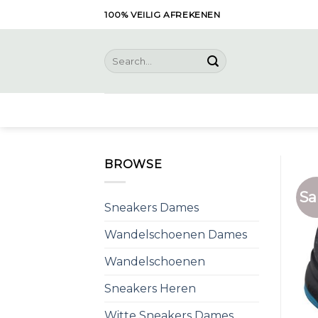
Skip
100% VEILIG AFREKENEN
to
content
Search
for:
BROWSE
Sa
Sneakers Dames
Wandelschoenen Dames
Wandelschoenen
Sneakers Heren
Witte Sneakers Dames