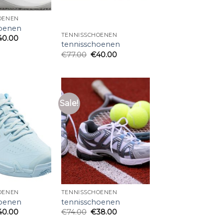
OENEN
hoenen
TENNISSCHOENEN
40.00
tennisschoenen
€
77.00
€
40.00
Sale!
OENEN
TENNISSCHOENEN
hoenen
tennisschoenen
40.00
€
74.00
€
38.00