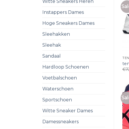
Witte Sneakers Heren
Sal
Instappers Dames
Hoge Sneakers Dames
Sleehakken
Sleehak
Sandaal
TE
te
Hardloop Schoenen
€
7
Voetbalschoen
Waterschoen
Sal
Sportschoen
Witte Sneaker Dames
Damessneakers