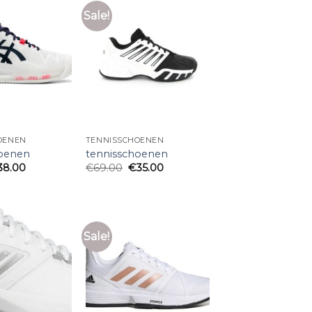
Sale!
OENEN
TENNISSCHOENEN
hoenen
tennisschoenen
38.00
€
69.00
€
35.00
Sale!