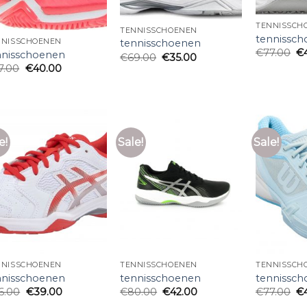
TENNISSCH
TENNISSCHOENEN
tennissc
tennisschoenen
NNISSCHOENEN
€
77.00
€
nnisschoenen
€
69.00
€
35.00
7.00
€
40.00
e!
Sale!
Sale!
NNISSCHOENEN
TENNISSCHOENEN
TENNISSCH
nnisschoenen
tennisschoenen
tennissc
6.00
€
39.00
€
80.00
€
42.00
€
77.00
€