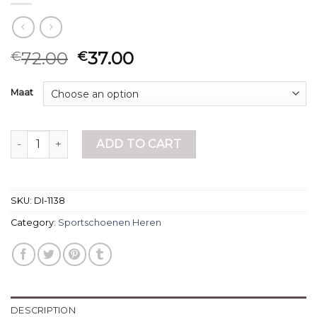
72.00
37.00
€
€
Maat
sportschoenen heren quantity
ADD TO CART
SKU:
DI-1138
Category:
Sportschoenen Heren
DESCRIPTION