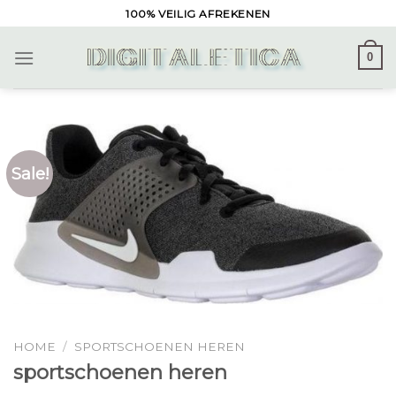
Skip
100% VEILIG AFREKENEN
to
content
0
Sale!
HOME
/
SPORTSCHOENEN HEREN
sportschoenen heren