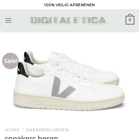
Skip
100% VEILIG AFREKENEN
to
content
0
Sale!
HOME
/
SNEAKERS HEREN
sneakers heren