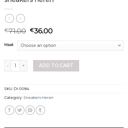
71.00
36.00
€
€
Maat
sneakers heren quantity
ADD TO CART
SKU:
DI-0084
Category:
Sneakers Heren