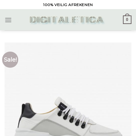
Skip
100% VEILIG AFREKENEN
to
content
0
Sale!