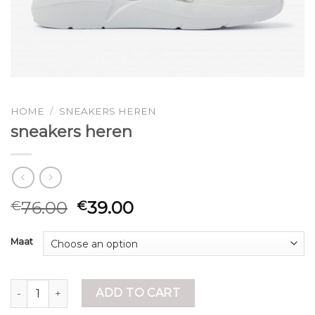
HOME
/
SNEAKERS HEREN
sneakers heren
76.00
39.00
€
€
Maat
sneakers heren quantity
ADD TO CART