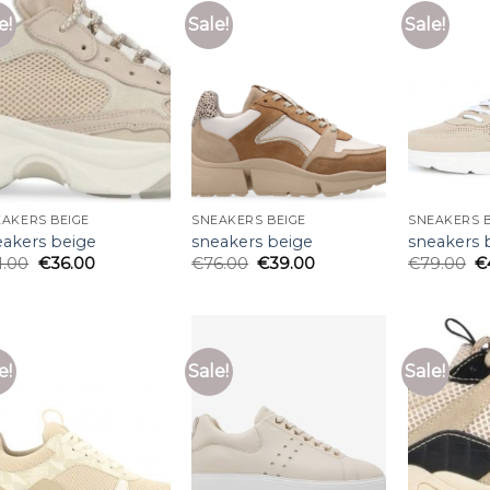
e!
Sale!
Sale!
AKERS BEIGE
SNEAKERS BEIGE
SNEAKERS B
eakers beige
sneakers beige
sneakers 
1.00
€
36.00
€
76.00
€
39.00
€
79.00
€
e!
Sale!
Sale!