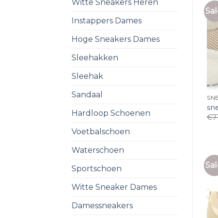
Witte Sneakers Heren
Sal
Instappers Dames
Hoge Sneakers Dames
Sleehakken
Sleehak
Sandaal
SNE
sn
Hardloop Schoenen
€
7
Voetbalschoen
Waterschoen
Sal
Sportschoen
Witte Sneaker Dames
Damessneakers