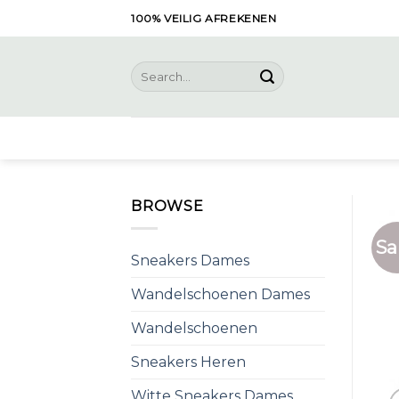
Skip
100% VEILIG AFREKENEN
to
content
Search
for:
BROWSE
Sa
Sneakers Dames
Wandelschoenen Dames
Wandelschoenen
Sneakers Heren
Witte Sneakers Dames