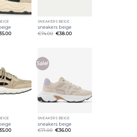
EIGE
SNEAKERS BEIGE
beige
sneakers beige
35.00
€
74.00
€
38.00
Sale!
EIGE
SNEAKERS BEIGE
beige
sneakers beige
35.00
€
71.00
€
36.00