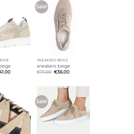
Sale!
EIGE
SNEAKERS BEIGE
beige
sneakers beige
41.00
€
71.00
€
36.00
Sale!