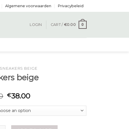
Algemene voorwaarden
Privacybeleid
0
LOGIN
CART /
€
0.00
SNEAKERS BEIGE
kers beige
0
38.00
€
beige quantity