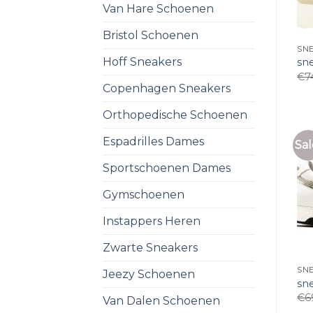
Van Hare Schoenen
Bristol Schoenen
SNE
Hoff Sneakers
sn
€
7
Copenhagen Sneakers
Orthopedische Schoenen
Espadrilles Dames
Sal
Sportschoenen Dames
Gymschoenen
Instappers Heren
Zwarte Sneakers
SNE
Jeezy Schoenen
sn
€
6
Van Dalen Schoenen