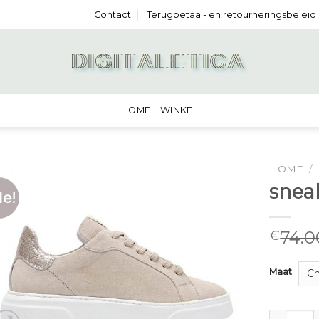
Contact
Terugbetaal- en retourneringsbeleid
HOME
WINKEL
HOME
/
snea
le!
74.0
€
Maat
sneakers 