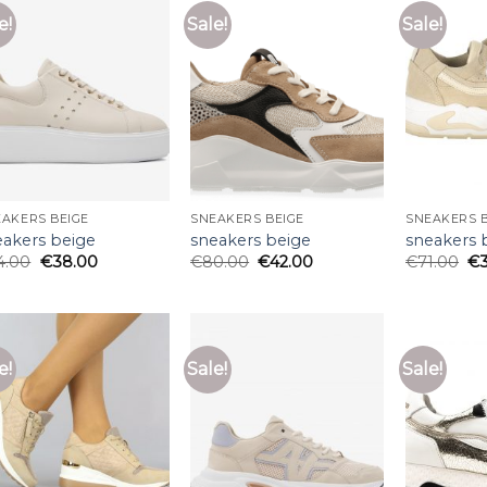
e!
Sale!
Sale!
AKERS BEIGE
SNEAKERS BEIGE
SNEAKERS B
eakers beige
sneakers beige
sneakers 
4.00
€
38.00
€
80.00
€
42.00
€
71.00
€
e!
Sale!
Sale!