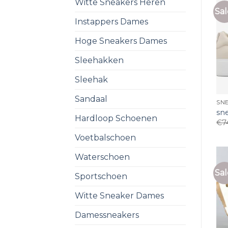
Witte Sneakers Heren
Sal
Instappers Dames
Hoge Sneakers Dames
Sleehakken
Sleehak
Sandaal
SNE
sn
Hardloop Schoenen
€
7
Voetbalschoen
Waterschoen
Sal
Sportschoen
Witte Sneaker Dames
Damessneakers