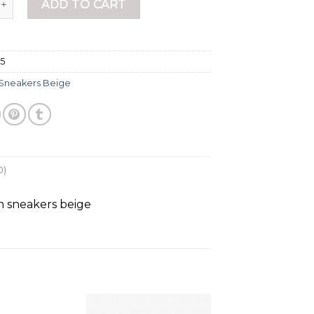
ADD TO CART
55
Sneakers Beige
0)
m sneakers beige