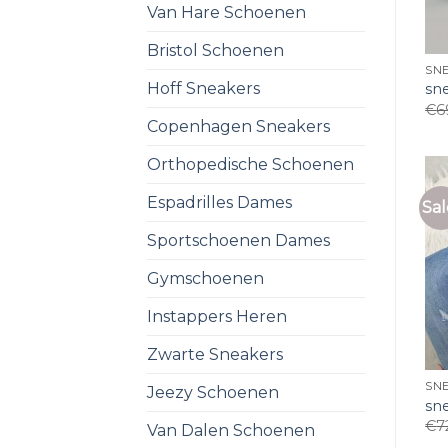
Van Hare Schoenen
Bristol Schoenen
SNE
Hoff Sneakers
sn
€
6
Copenhagen Sneakers
Orthopedische Schoenen
Espadrilles Dames
Sal
Sportschoenen Dames
Gymschoenen
Instappers Heren
Zwarte Sneakers
SNE
Jeezy Schoenen
sn
€
7
Van Dalen Schoenen