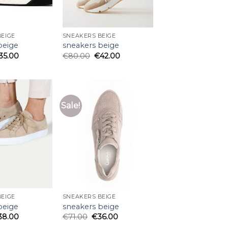
EIGE
SNEAKERS BEIGE
beige
sneakers beige
35.00
€
80.00
€
42.00
Sale!
EIGE
SNEAKERS BEIGE
beige
sneakers beige
38.00
€
71.00
€
36.00