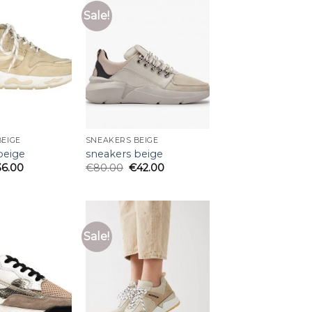
Sale!
EIGE
SNEAKERS BEIGE
beige
sneakers beige
36.00
€
80.00
€
42.00
Sale!