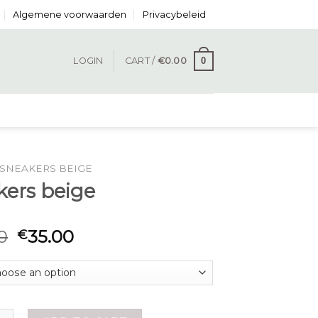
Algemene voorwaarden
Privacybeleid
0
LOGIN
CART /
€
0.00
SNEAKERS BEIGE
kers beige
0
35.00
€
beige quantity