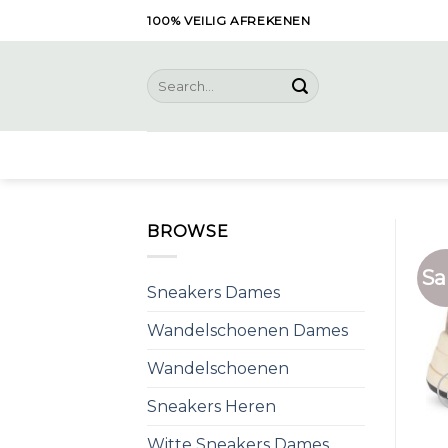
Skip
100% VEILIG AFREKENEN
to
content
Search
for:
BROWSE
Sa
Sneakers Dames
Wandelschoenen Dames
Wandelschoenen
Sneakers Heren
Witte Sneakers Dames