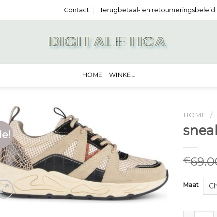
Contact
Terugbetaal- en retourneringsbeleid
HOME
WINKEL
HOME
/
snea
le!
69.0
€
Maat
sneakers 