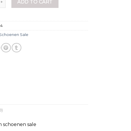
ADD TO CART
24
Schoenen Sale
0)
m schoenen sale