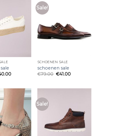
Sale!
SALE
SCHOENEN SALE
sale
schoenen sale
40.00
€
79.00
€
41.00
Sale!