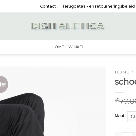
Contact
Terugbetaal- en retourneringsbeleid
HOME
WINKEL
HOME
/
scho
le!
77.0
€
Maat
schoenen 