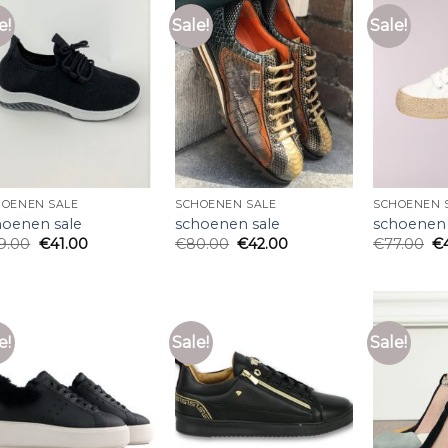
e!
Sale!
Sale!
HOENEN SALE
SCHOENEN SALE
SCHOENEN 
hoenen sale
schoenen sale
schoenen 
9.00
€
41.00
€
80.00
€
42.00
€
77.00
€
e!
Sale!
Sale!