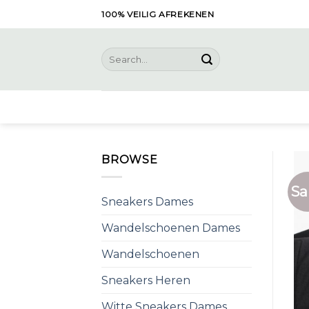
Skip
100% VEILIG AFREKENEN
to
content
Search
for:
BROWSE
Sa
Sneakers Dames
Wandelschoenen Dames
Wandelschoenen
Sneakers Heren
Witte Sneakers Dames