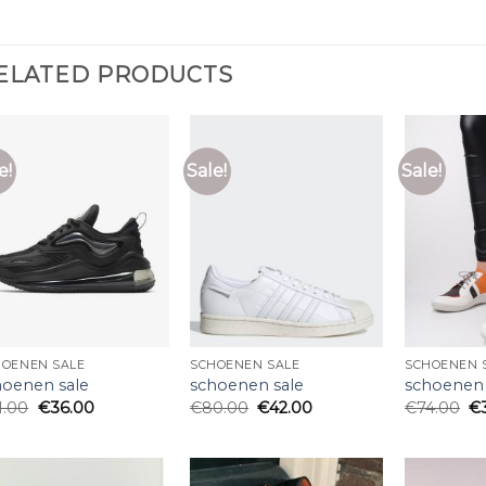
ELATED PRODUCTS
e!
Sale!
Sale!
HOENEN SALE
SCHOENEN SALE
SCHOENEN 
hoenen sale
schoenen sale
schoenen 
1.00
€
36.00
€
80.00
€
42.00
€
74.00
€