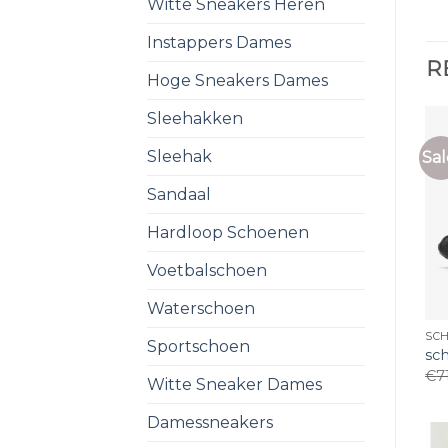
Witte Sneakers Heren
Instappers Dames
R
Hoge Sneakers Dames
Sleehakken
Sleehak
Sal
Sandaal
Hardloop Schoenen
Voetbalschoen
Waterschoen
SC
Sportschoen
sc
€
7
Witte Sneaker Dames
Damessneakers