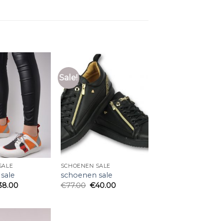
Sale!
SALE
SCHOENEN SALE
sale
schoenen sale
38.00
€
77.00
€
40.00