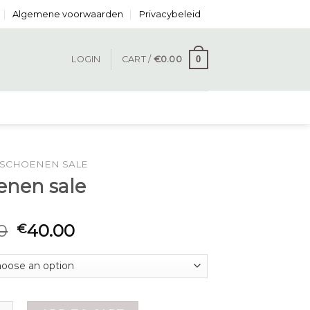
Algemene voorwaarden
Privacybeleid
0
LOGIN
CART /
€
0.00
SCHOENEN SALE
enen sale
0
40.00
€
sale quantity