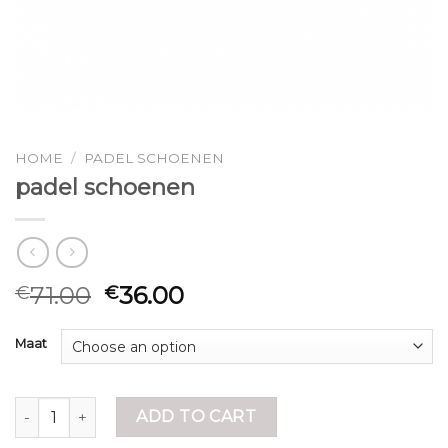
HOME
/
PADEL SCHOENEN
padel schoenen
71.00
36.00
€
€
Maat
padel schoenen quantity
ADD TO CART