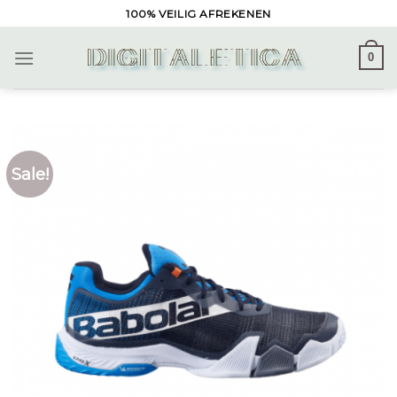
Skip
100% VEILIG AFREKENEN
to
content
0
Sale!