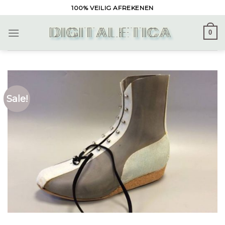
Skip
100% VEILIG AFREKENEN
to
content
0
Sale!