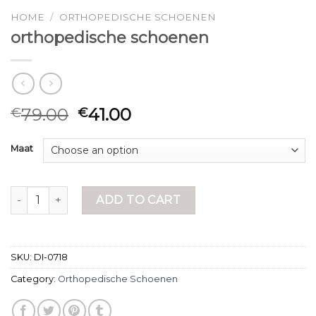
HOME
/
ORTHOPEDISCHE SCHOENEN
orthopedische schoenen
79.00
41.00
€
€
Maat
orthopedische schoenen quantity
ADD TO CART
SKU:
DI-0718
Category:
Orthopedische Schoenen