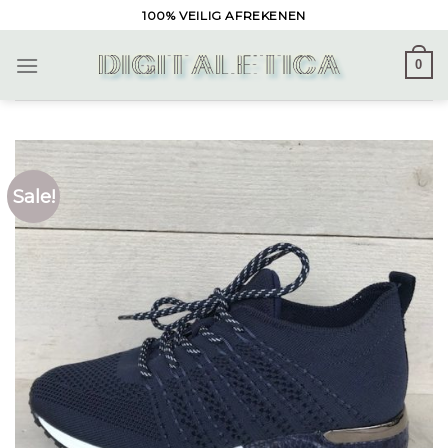
Skip
100% VEILIG AFREKENEN
to
content
0
Sale!