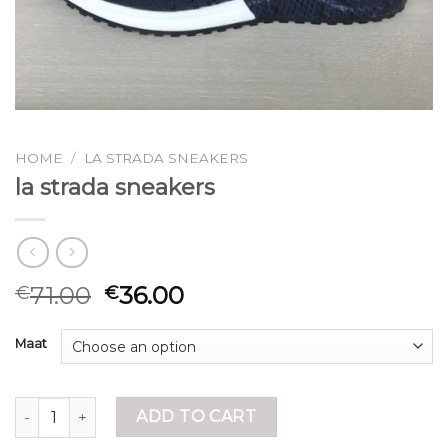
HOME
/
LA STRADA SNEAKERS
la strada sneakers
71.00
36.00
€
€
Maat
la strada sneakers quantity
ADD TO CART