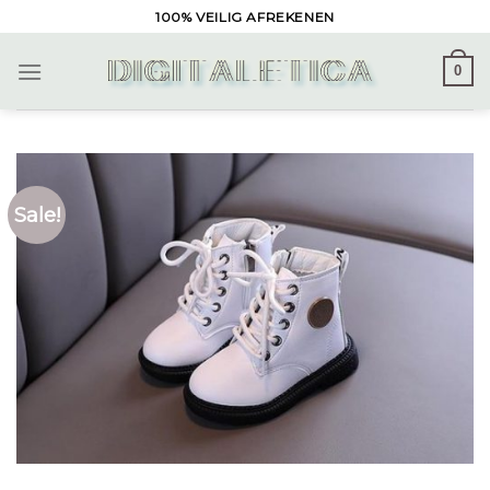
Skip
100% VEILIG AFREKENEN
to
content
0
Sale!