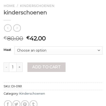
HOME
/
KINDERSCHOENEN
kinderschoenen
80.00
42.00
€
€
Maat
kinderschoenen quantity
ADD TO CART
SKU:
DI-0161
Category:
Kinderschoenen