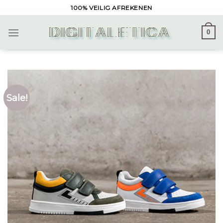
Skip
100% VEILIG AFREKENEN
to
content
0
Sale!