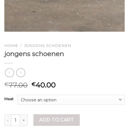
HOME
/
JONGENS SCHOENEN
jongens schoenen
77.00
40.00
€
€
Maat
jongens schoenen quantity
ADD TO CART