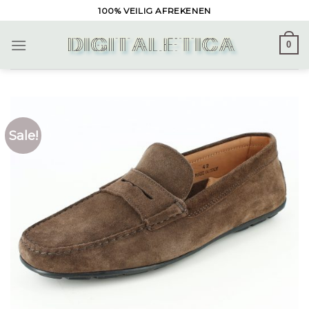
Skip
100% VEILIG AFREKENEN
to
content
0
Sale!