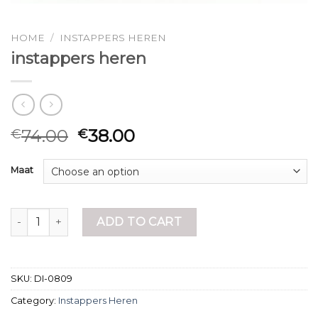
HOME
/
INSTAPPERS HEREN
instappers heren
74.00
38.00
€
€
Maat
instappers heren quantity
ADD TO CART
SKU:
DI-0809
Category:
Instappers Heren