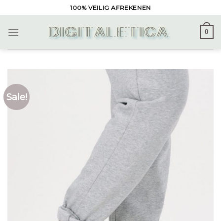
Skip
100% VEILIG AFREKENEN
to
content
0
Sale!