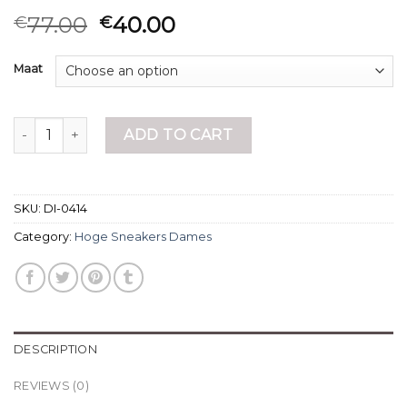
77.00
40.00
€
€
Maat
hoge sneakers dames quantity
ADD TO CART
SKU:
DI-0414
Category:
Hoge Sneakers Dames
DESCRIPTION
REVIEWS (0)