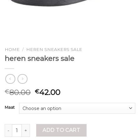
HOME
/
HEREN SNEAKERS SALE
heren sneakers sale
80.00
42.00
€
€
Maat
heren sneakers sale quantity
ADD TO CART