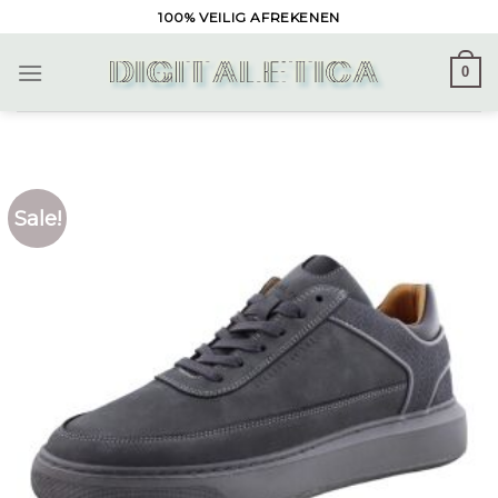
Skip
100% VEILIG AFREKENEN
to
content
0
Sale!