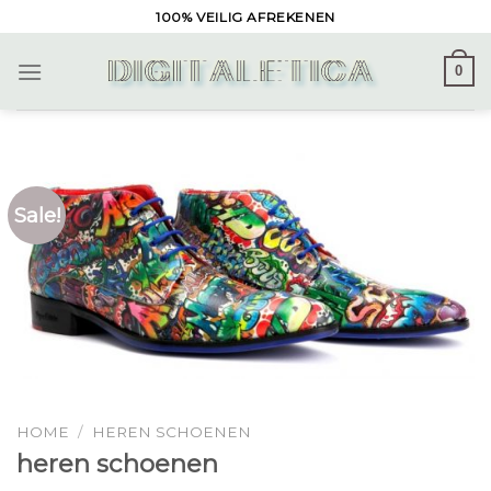
Skip
100% VEILIG AFREKENEN
to
content
0
Sale!
HOME
/
HEREN SCHOENEN
heren schoenen