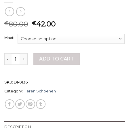
80.00
42.00
€
€
Maat
heren schoenen quantity
ADD TO CART
SKU:
DI-0136
Category:
Heren Schoenen
DESCRIPTION